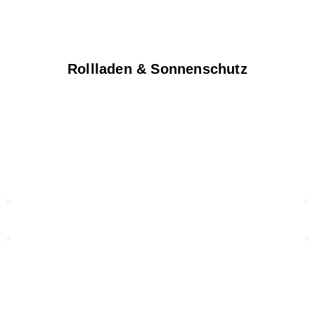
Rollladen
Vorbaurollladen
Markisen
Rollladen & Sonnenschutz
Wintergartenmarkisen
Raffstores
Innenjalousien
Plissees
Wartungen und Reparaturen