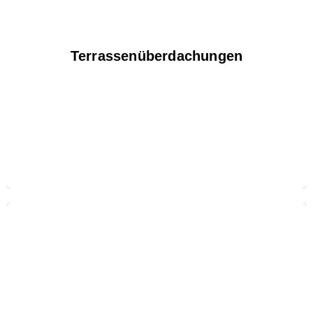
Terrassenüberdachungen
Terrassenüberdachungen
Stegplatten
Verbundsicherheitsglasscheiben
Insektenschutz